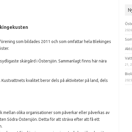
N
Öst
ekingekusten
202
Som
l förening som bildades 2011 och som omfattar hela Blekinges
öster.
Akt
Vat
ydligaste skärgård i Östersjön. Sammanlagt finns här nära
21, 
Biol
 Kustvattnets kvalitet beror dels på aktiviteter på land, dels
202
 mellan olika organisationer som påverkar eller påverkas av
n Södra Östersjön. Detta för att sträva efter att få ett
n.