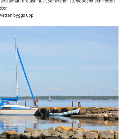
and annat föreläsningar, seminarier, studiebesök och möten
ter.
 vatten byggs upp.