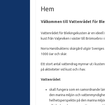
Hem
Välkommen till Vattenrådet för Bl
Vattenrådet för Blekingekusten är en ideel
kust från Valjeviken i väster till Brömsebro i 
Norra Hanöbuktens skärgård utgör Sveriges s
1000 öar och skär.
Ett stort antal vattendrag mynnar ut i kusten.
på aktiviteter vid kust och i hav.
Vattenrådet
skall fungera som en samordnande länk
den marina miljön och vattenmyndighete
helhetsperspektiv på den marina miljö