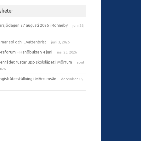
yheter
ersjödagen 27 augusti 2026 i Ronneby
juni 26,
6
mar sol och …vattenbrist
juni 3, 2026
örsforum – Hanöbukten 4 juni
maj 25, 2026
tenrådet rustar upp skolsläpet i Mörrum
april
2026
ogisk återställning i Mörrumsån
december 16,
5